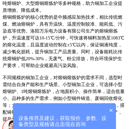
吨熔铜炉、大型熔铜熔炼炉等多种规格，助力铜加工企业提
质增效、降低成本。
熔铜熔炼炉的核心优势的是中频感应加热技术，相比传统燃
煤、燃油熔铜炉，具有升温快、温度控制较准、能耗低、污
染底等优势。洛阳万乐电力设备有限公司生产的熔铜熔炼
炉，升温速度可达10-15℃/分钟，可快速将铜料加热至1083℃
的熔化温度，且温度波动控制在±5℃以内，保证铜液纯度，
减少氧化损耗，提升铜加工产品质量。同时，设备能耗比传
统熔铜炉低20%-30%，无废气、粉尘排放，符合环境保护生
产要求，可帮助企业规避高污染风险。
不同规模的铜加工企业，对熔铜熔炼炉的需求不同，选型时
需结合自身产能和生产场景。小型铜加工企业，可选择小型
熔铜炉、1吨熔铜熔炼炉，占地面积小、操作简单，适合批量
小、品种多的生产需求，例如小型铜件铸造、废铜回收熔化
等；大型铜加工企业，可选择2吨及以上大型熔铜熔炼炉，搭
×
配铸锭、冷却等辅助设备，实现铜熔炼、加工一体化生产，
设备推荐及建议，获取报价、参数、设
提升生产效率，满足规模化生产需求。
备类型及规格请点击现在咨询