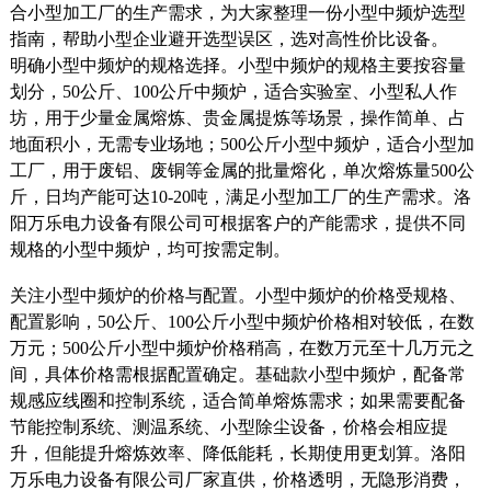
合小型加工厂的生产需求，为大家整理一份小型中频炉选型
指南，帮助小型企业避开选型误区，选对高性价比设备。
明确小型中频炉的规格选择。小型中频炉的规格主要按容量
划分，50公斤、100公斤中频炉，适合实验室、小型私人作
坊，用于少量金属熔炼、贵金属提炼等场景，操作简单、占
地面积小，无需专业场地；500公斤小型中频炉，适合小型加
工厂，用于废铝、废铜等金属的批量熔化，单次熔炼量500公
斤，日均产能可达10-20吨，满足小型加工厂的生产需求。洛
阳万乐电力设备有限公司可根据客户的产能需求，提供不同
规格的小型中频炉，均可按需定制。
关注小型中频炉的价格与配置。小型中频炉的价格受规格、
配置影响，50公斤、100公斤小型中频炉价格相对较低，在数
万元；500公斤小型中频炉价格稍高，在数万元至十几万元之
间，具体价格需根据配置确定。基础款小型中频炉，配备常
规感应线圈和控制系统，适合简单熔炼需求；如果需要配备
节能控制系统、测温系统、小型除尘设备，价格会相应提
升，但能提升熔炼效率、降低能耗，长期使用更划算。洛阳
万乐电力设备有限公司厂家直供，价格透明，无隐形消费，