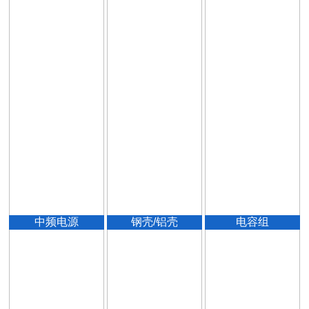
中频电源
钢壳/铝壳
电容组