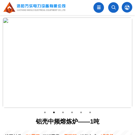


󦂺
铝壳中频熔炼炉——1吨