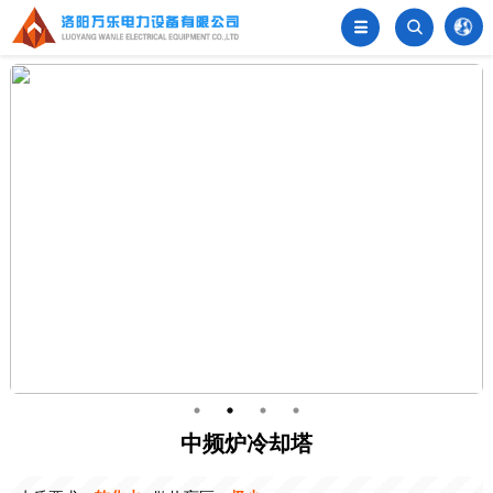


󦂺
中频炉冷却塔