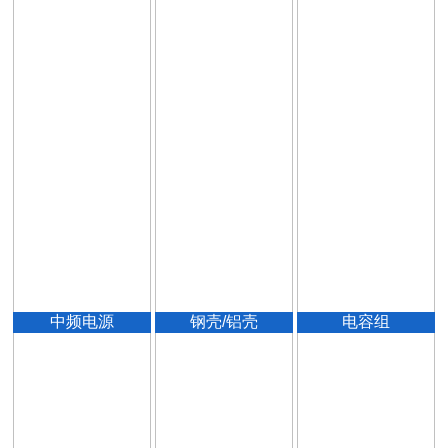
中频电源
钢壳/铝壳
电容组