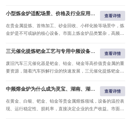
影响企业经济效益。适配场景的贵金属熔炼设备，是稳定熔炼
纯度、控制损耗、提升产能的核心关键。洛阳万乐电力设备有
小型炼金炉适配场景、价格及行业应用详解
查看详情
限公司专注工业级贵金属中频熔炼设备研发制造，产品覆盖国
在贵金属提炼、首饰加工、砂金回收、小样化验等场景中，炼
内湖南、湖北、三门峡灵宝、河北...
金炉是不可或缺的核心设备。市面上炼金炉品类繁杂，高频
炉、燃煤炉、燃油炉质量参差不齐，存在损耗偏大、故障多
发、环评不达标等问题，而中频小型炼金炉凭借性价比突出、
三元催化提炼钯金工艺与专用中频设备选型指南
查看详情
低损耗、易操作的优势，成为湖南、湖北、灵宝、河北私人炼
废旧汽车三元催化器是钯金、铂金、铑金等高价值贵金属的重
金、小型加工厂的常用设备，同时大量...
要资源，随着汽车拆解行业的快速发展，三元催化提炼钯金成
为当下热门的贵金属回收项目。但三元催化物料成分复杂、熔
点跨度大，对熔炼设备的耐.高温性能、温控表现、物料富集
中频熔金炉为什么成为灵宝、湖南、湖北贵金属熔炼首选
查看详情
效果有着较高要求，普通熔炼炉无法适配提炼需求，需选用专
在黄金、白银、钯金、铂金等贵金属熔炼领域，设备的温控表
业的三元催化提炼设备。 洛阳万乐...
现、运行稳定性、损耗率，直接决定企业的生产收益。市面上
传统熔金设备普遍存在温度波动大、升温速度慢、贵金属损耗
偏高、污染严重等问题，而中频熔金炉凭借智能化、稳温控、