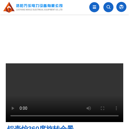


󦂺
铝壳炉360度旋转全景