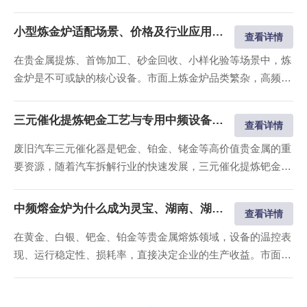
影响企业经济效益。适配场景的贵金属熔炼设备，是稳定熔炼
纯度、控制损耗、提升产能的核心关键。洛阳万乐电力设备有
小型炼金炉适配场景、价格及行业应用详解
查看详情
限公司专注工业级贵金属中频熔炼设备研发制造，产品覆盖国
在贵金属提炼、首饰加工、砂金回收、小样化验等场景中，炼
内湖南、湖北、三门峡灵宝、河北...
金炉是不可或缺的核心设备。市面上炼金炉品类繁杂，高频
炉、燃煤炉、燃油炉质量参差不齐，存在损耗偏大、故障多
发、环评不达标等问题，而中频小型炼金炉凭借性价比突出、
三元催化提炼钯金工艺与专用中频设备选型指南
查看详情
低损耗、易操作的优势，成为湖南、湖北、灵宝、河北私人炼
废旧汽车三元催化器是钯金、铂金、铑金等高价值贵金属的重
金、小型加工厂的常用设备，同时大量...
要资源，随着汽车拆解行业的快速发展，三元催化提炼钯金成
为当下热门的贵金属回收项目。但三元催化物料成分复杂、熔
点跨度大，对熔炼设备的耐.高温性能、温控表现、物料富集
中频熔金炉为什么成为灵宝、湖南、湖北贵金属熔炼首选
查看详情
效果有着较高要求，普通熔炼炉无法适配提炼需求，需选用专
在黄金、白银、钯金、铂金等贵金属熔炼领域，设备的温控表
业的三元催化提炼设备。 洛阳万乐...
现、运行稳定性、损耗率，直接决定企业的生产收益。市面上
传统熔金设备普遍存在温度波动大、升温速度慢、贵金属损耗
偏高、污染严重等问题，而中频熔金炉凭借智能化、稳温控、