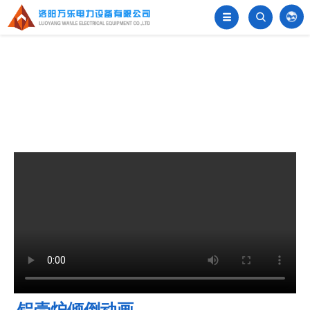


󦂺
铝壳炉倾倒动画