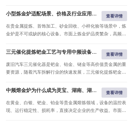
影响企业经济效益。适配场景的贵金属熔炼设备，是稳定熔炼
纯度、控制损耗、提升产能的核心关键。洛阳万乐电力设备有
小型炼金炉适配场景、价格及行业应用详解
查看详情
限公司专注工业级贵金属中频熔炼设备研发制造，产品覆盖国
在贵金属提炼、首饰加工、砂金回收、小样化验等场景中，炼
内湖南、湖北、三门峡灵宝、河北...
金炉是不可或缺的核心设备。市面上炼金炉品类繁杂，高频
炉、燃煤炉、燃油炉质量参差不齐，存在损耗偏大、故障多
发、环评不达标等问题，而中频小型炼金炉凭借性价比突出、
三元催化提炼钯金工艺与专用中频设备选型指南
查看详情
低损耗、易操作的优势，成为湖南、湖北、灵宝、河北私人炼
废旧汽车三元催化器是钯金、铂金、铑金等高价值贵金属的重
金、小型加工厂的常用设备，同时大量...
要资源，随着汽车拆解行业的快速发展，三元催化提炼钯金成
为当下热门的贵金属回收项目。但三元催化物料成分复杂、熔
点跨度大，对熔炼设备的耐.高温性能、温控表现、物料富集
中频熔金炉为什么成为灵宝、湖南、湖北贵金属熔炼首选
查看详情
效果有着较高要求，普通熔炼炉无法适配提炼需求，需选用专
在黄金、白银、钯金、铂金等贵金属熔炼领域，设备的温控表
业的三元催化提炼设备。 洛阳万乐...
现、运行稳定性、损耗率，直接决定企业的生产收益。市面上
传统熔金设备普遍存在温度波动大、升温速度慢、贵金属损耗
偏高、污染严重等问题，而中频熔金炉凭借智能化、稳温控、