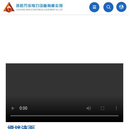


󦂺
搅拌液面